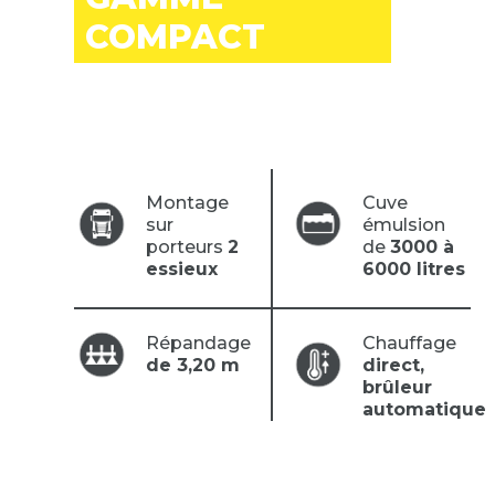
COMPACT
Montage
Cuve
sur
émulsion
porteurs
2
de
3000 à
essieux
6000 litres
Répandage
Chauffage
de 3,20 m
direct,
brûleur
automatique