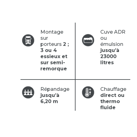
Montage
Cuve ADR
sur
ou
porteurs
2 ;
émulsion
3 ou 4
jusqu’à
essieux et
23000
sur semi-
litres
remorque
Répandage
Chauffage
jusqu’à
direct ou
6,20 m
thermo
fluide