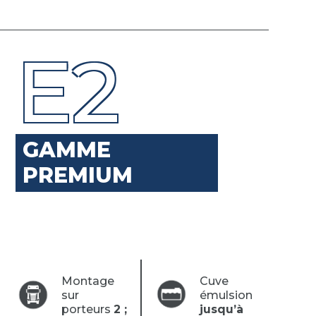
E2
GAMME
PREMIUM
Montage
Cuve
sur
émulsion
porteurs
2 ;
jusqu’à