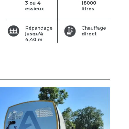
3 ou 4
18000
essieux
litres
Répandage
Chauffage
jusqu’à
direct
4,40 m