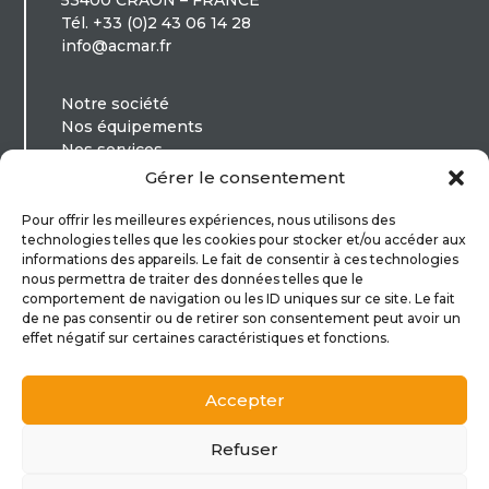
53400 CRAON – FRANCE
Tél. +33 (0)2 43 06 14 28
info@acmar.fr
Notre société
Nos équipements
Nos services
Applications
Gérer le consentement
Contact
Pour offrir les meilleures expériences, nous utilisons des
technologies telles que les cookies pour stocker et/ou accéder aux
Répandeuses
informations des appareils. Le fait de consentir à ces technologies
Répandeuses multiservices
nous permettra de traiter des données telles que le
Répandeurs gravillonneurs
comportement de navigation ou les ID uniques sur ce site. Le fait
de ne pas consentir ou de retirer son consentement peut avoir un
Dispositif lait de chaux
effet négatif sur certaines caractéristiques et fonctions.
Mentions légales
Accepter
Refuser
Site imaginé et développé par
DBW
, votre
agence de communication
.